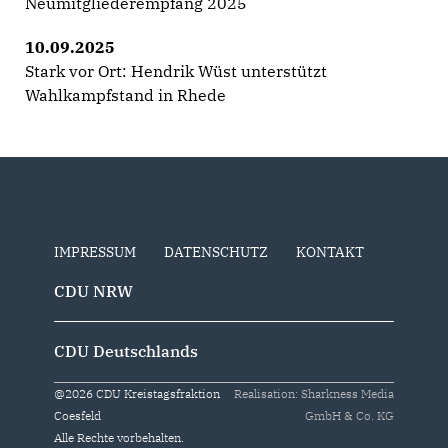
Neumitgliederempfang 2025
10.09.2025
Stark vor Ort: Hendrik Wüst unterstützt
Wahlkampfstand in Rhede
IMPRESSUM
DATENSCHUTZ
KONTAKT
CDU NRW
CDU Deutschlands
@2026 CDU Kreistagsfraktion
Realisation: Sharkness Media
Coesfeld
GmbH & Co. KG
Alle Rechte vorbehalten.